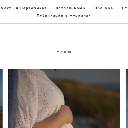
имость и Сертификат
имость и Сертификат
Фотоальбомы
Фотоальбомы
Обо мне
Обо мне
От
От
Публикации в журналах
Публикации в журналах
Viktoria